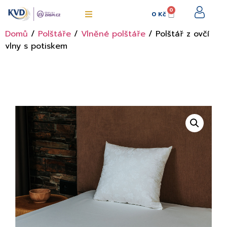
0
0
Kč
Domů
/
Polštáře
/
Vlněné polštáře
/ Polštář z ovčí
vlny s potiskem